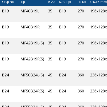
Grup No
Tip
(C20)
Kutu Tipi
EN (A)
UxGxY (mm)
B19
MF40B19L
35
B19
270
196x128x
B19
MF40B19R
35
B19
270
196x128x
B19
MF42B19L(S)
35
B19
270
196x128x
B19
MF42B19R(S)
35
B19
270
196x128x
B24
MF50B24L(S)
45
B24
360
236x128x
B24
MF50B24R(S)
45
B24
360
236x128x