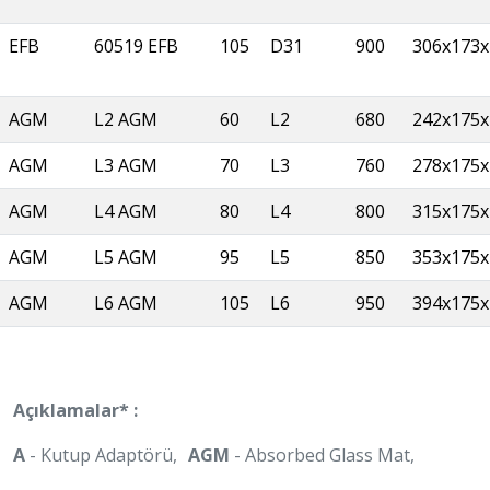
EFB
60519 EFB
105
D31
900
306x173x
AGM
L2 AGM
60
L2
680
242x175x
AGM
L3 AGM
70
L3
760
278x175x
AGM
L4 AGM
80
L4
800
315x175x
AGM
L5 AGM
95
L5
850
353x175x
AGM
L6 AGM
105
L6
950
394x175x
Açıklamalar* :
A
- Kutup Adaptörü,
AGM
- Absorbed Glass Mat,