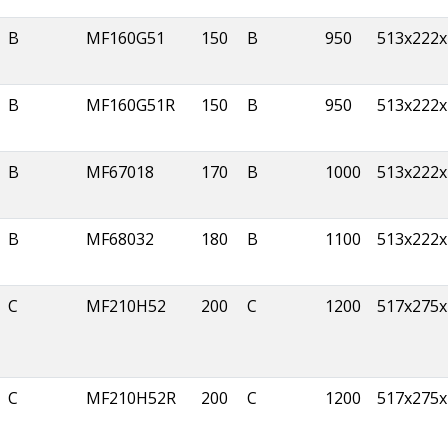
B
MF160G51
150
B
950
513x222x
B
MF160G51R
150
B
950
513x222x
B
MF67018
170
B
1000
513x222x
B
MF68032
180
B
1100
513x222x
C
MF210H52
200
C
1200
517x275x
C
MF210H52R
200
C
1200
517x275x