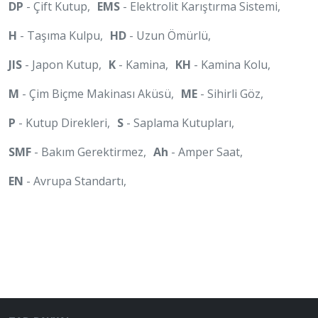
DP
- Çift Kutup,
EMS
- Elektrolit Karıştırma Sistemi,
H
- Taşıma Kulpu,
HD
- Uzun Ömürlü,
JIS
- Japon Kutup,
K
- Kamina,
KH
- Kamina Kolu,
M
- Çim Biçme Makinası Aküsü,
ME
- Sihirli Göz,
P
- Kutup Direkleri,
S
- Saplama Kutupları,
SMF
- Bakım Gerektirmez,
Ah
- Amper Saat,
EN
- Avrupa Standartı,