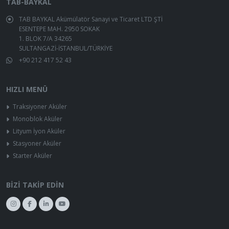
TAB-BAYKAL
TAB BAYKAL Akümülatör Sanayi ve Ticaret LTD ŞTİ
ESENTEPE MAH. 2950 SOKAK
1. BLOK 7/A 34265
SULTANGAZİ-İSTANBUL/TÜRKİYE
+90 212 417 52 43
HIZLI MENÜ
Traksiyoner Aküler
Monoblok Aküler
Lityum İyon Aküler
Stasyoner Aküler
Starter Aküler
BIZI TAKIP EDIN