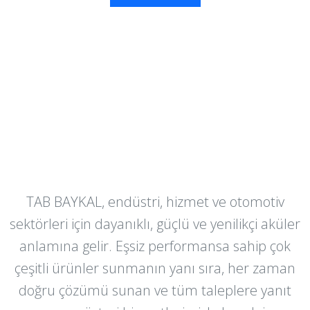
TAB-BAYKAL olarak 61 yılı aşkın
tecrübemizle sizlere güçlü ve
yenilikçi aküler üretiyoruz...
TAB BAYKAL, endüstri, hizmet ve otomotiv
sektörleri için dayanıklı, güçlü ve yenilikçi aküler
anlamına gelir. Eşsiz performansa sahip çok
çeşitli ürünler sunmanın yanı sıra, her zaman
doğru çözümü sunan ve tüm taleplere yanıt