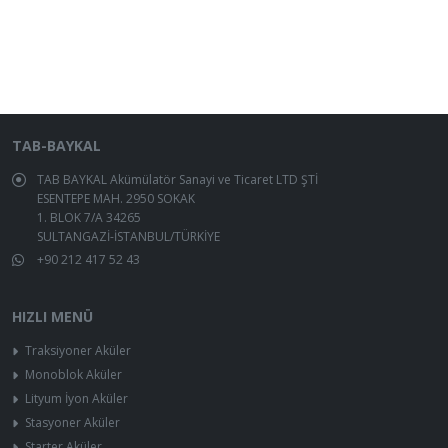
TAB-BAYKAL
TAB BAYKAL Akümülatör Sanayi ve Ticaret LTD ŞTİ
ESENTEPE MAH. 2950 SOKAK
1. BLOK 7/A 34265
SULTANGAZİ-İSTANBUL/TÜRKİYE
+90 212 417 52 43
HIZLI MENÜ
Traksiyoner Aküler
Monoblok Aküler
Lityum İyon Aküler
Stasyoner Aküler
Starter Aküler